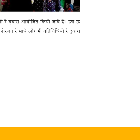
ं रै द्‍वारा आयोजित कियौ जावै है। इण ऊं
मनोरंजन रै साथै और भी गतिविधियों रै द्‍वारा