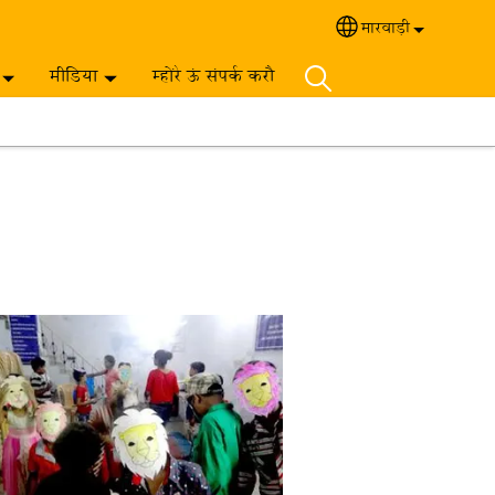
मारवाड़ी‎
Select your langua
मीडिया
म्होंरे ऊं संपर्क करौ