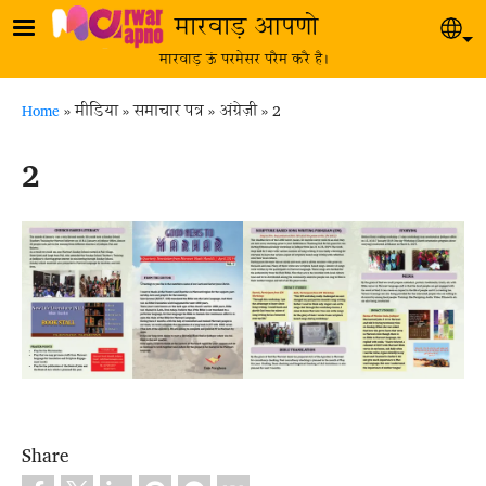
Skip to main content
मारवाड़ आपणो
Sel
मारवाड़ ऊं परमेसर परैम करै है।
Breadcrumb
Home
मीडिया
समाचार पत्र
अंग्रेज़ी
2
2
Share