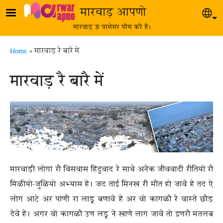
Skip to main content
मारवाड़ आपणो
Sel
मारवाड़ ऊं परमेसर परैम करै है।
Breadcrumb
Home
मारवाड़ रै बारै में
मारवाड़ रै बारै में
मारवाड़ी लोगां रौ विसवास हिंदूवाद रै साथै अनैक जीववादी रीतियों रौ
मिळीयो-जुळियो अभ्यास है। जद तांई मिनख री मौत हो जावै है तद ऐ
लोग आटे अर पांणी रा लाडू बणावै है अर वो कागळौ रै वास्तै छौड़
दैवै है। अगर वो कागळौ उण लडू नै खाणै लाग जावै तो इणरौ मतलब