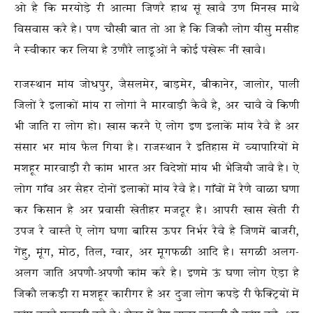
ओ है कि मरयोड़े री आत्मा जिणरै हाथ सूं खावै उण मिनख माथै
विसवास करै है। पण चौखी बात तो आ है कि जिकौ लोग यीसु मसीह
नै स्वीकार कर लिया है उणौरै लाडूओं नै कोई पंखेरू नीं खावै।
राजस्थान मांय जोधपुर, जैसलमेर, बाड़मेर, बीकानेर, जालोर, पाली
जिलों रै इलाकों मांय रा लोगां नै मारवाड़ी कैवै है, अर चावै वे किणी
भी जाति रा लोग हो। खास करनै ऐ लोग इण इलाकें मांय रैवै है अर
संसार भर मांय फैल गिया है। राजस्थान रै इतिहास में व्यापारियों मे
मशहूर मारवाड़ी रौ कांम भारत अर विदेशों मांय भी भैजियौ जावै है। ऐ
लोग गाँव अर सैहर दोनों इलाकों मांय रैवै है। गाँवों में रैणै वाळा घणा
कर किसान है अर प्रवासी खेतीहर मजदूर है। आपरी खास खेती री
उपज रै वास्तै ऐ लोग घणा बारिस ऊपर निर्भर रैवै है जिणमें बाजरी,
गेंहु, मूंग, मोठ, तिल, ग्वार, अर मूगफळी आदि है। सगळी अलग-
अलग जाति अपणौ-अपणौ कांम करै है। इणमे ऊं घणा लोग ऐड़ा है
जिकौ लकड़ी रा मशहूर कारीगर है अर दुजा लोग कपड़े री फैक्ट्रियों में