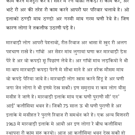
कांम करनै मजदूरी करै है। सैहर में रैण वाळा लकड़ी रौ कांम करै, अर
भाटै रौ अर की तरैह रौ कांम करनै आपरौ घर परिवार चलावै है। ओ
इलाकों ठण्डी मांय ठण्डो अर गरमी मांय गरम घणौ रैवै है। जिण
कारण लोगां नै तकलीफ उठाणी पड़ै है।
मारवाड़ी लोग आपरौ पेहनावों, रीत-रिवाज अर भासा में खुद री अलग
पहचाण राखै है। गाँवों अर सैहर मांय लुगायां घणा कर मारवाड़ी डेस
पैरै है अर वो कपड़ो सूं पिछांणं लैवै है। अर गाँवों मांय लड़कियों नै भी
मा-बाप मारवाड़ी कपड़ा पैरणै मे सौभा मानै है अर हरैक मौसम मांय
वो कपड़े पैरिया जावै है। मारवाड़ी लोग खास करनै हिंदू है अर घणी
जगा जैन लोगां नै भी इणमे देख सकौ। इण समुदाय रा कम लोग यीसु
मसीह नै जाणै है। मारवाड़ी इलाके मांय एक घणौ पुराणौ सी’ एन’
आई’ कलीसिया भवन है। जिकौ 75 साल ऊं भी घणौ पुराणौ है अर
इलाके मे मसीहत रै पुराणे रिवाज रौ समर्थन करै है। एक अन्य मिशनरी
1963 में मारवाड़ी इलाके मे आयौ अर इण लोगां रै बीच कलीसिया
स्थापना रौ कांम संरु करयो। आज आ कलीसिया भवन देख सकौ हो