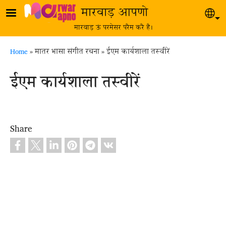
Skip to main content
मारवाड़ आपणो
Sel
मारवाड़ ऊं परमेसर परैम करै है।
Breadcrumb
Home
मातर भासा संगीत रचना
ईएम कार्यशाला तस्वीरें
ईएम कार्यशाला तस्वीरें
Share